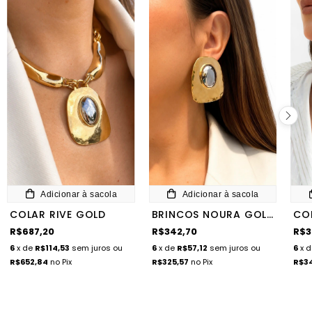
Adicionar à sacola
Adicionar à sacola
COLAR RIVE GOLD
BRINCOS NOURA GOLD
CO
R$687,20
R$342,70
R$3
6
x de
R$114,53
sem juros
ou
6
x de
R$57,12
sem juros
ou
6
x 
R$652,84
no Pix
R$325,57
no Pix
R$3