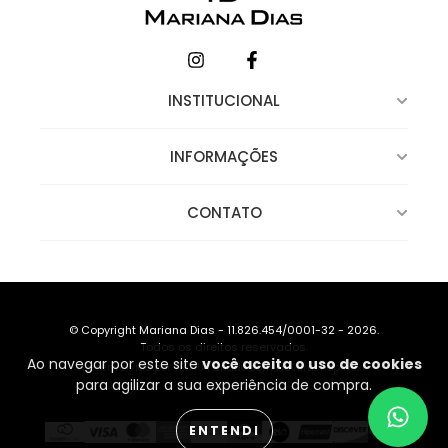
INSTITUCIONAL
INFORMAÇÕES
CONTATO
© Copyright Mariana Dias - 11.826.454/0001-32 - 2026.
Todos os direitos reservados.
Ao navegar por este site
você aceita o uso de cookies
Desenvolvido por TEC4U
|
Criado com Nuvemshop Next
para agilizar a sua experiência de compra.
ENTENDI