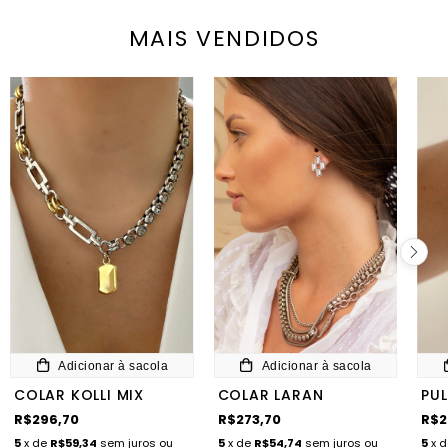
MAIS VENDIDOS
Adicionar à sacola
Adicionar à sacola
COLAR KOLLI MIX
COLAR LARAN
PUL
R$296,70
R$273,70
R$2
5
x de
R$59,34
sem juros
ou
5
x de
R$54,74
sem juros
ou
5
x 