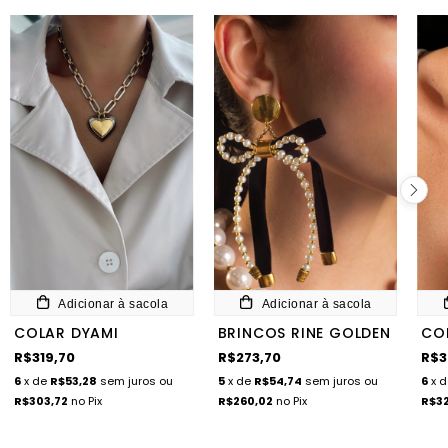
Adicionar à sacola
Adicionar à sacola
COLAR DYAMI
BRINCOS RINE GOLDEN
COL
R$319,70
R$273,70
R$3
6
x de
R$53,28
sem juros
ou
5
x de
R$54,74
sem juros
ou
6
x 
R$303,72
no Pix
R$260,02
no Pix
R$32