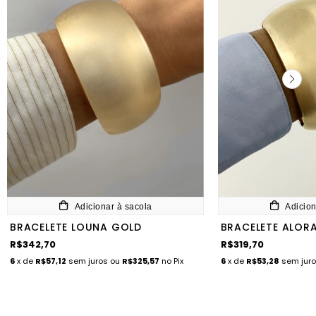
Adicionar à sacola
Adicion
BRACELETE LOUNA GOLD
BRACELETE ALOR
R$342,70
R$319,70
6
x de
R$57,12
sem juros
ou
R$325,57
no Pix
6
x de
R$53,28
sem jur