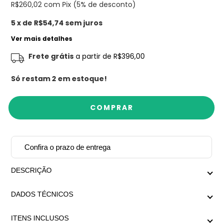
R$260,02
com Pix (5% de desconto)
5
x de
R$54,74
sem juros
Ver mais detalhes
Frete grátis
a partir de
R$396,00
Só restam
2
em estoque!
Confira o prazo de entrega
DESCRIÇÃO
Bracelete no banho dourado.
DADOS TÉCNICOS
O fechamento por mola é super prático, permite um uso
confortável e seguro.
Peso médio: 60g
ITENS INCLUSOS