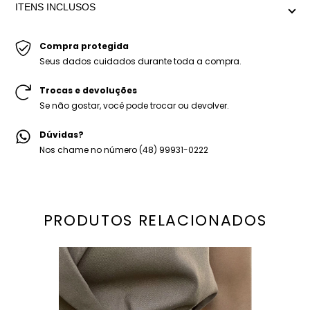
ITENS INCLUSOS
Peso médio: 60g
-Cinto Velan.
-Embalagem personalizada Mariana Dias Acessórios.
Compra protegida
Seus dados cuidados durante toda a compra.
Trocas e devoluções
Se não gostar, você pode trocar ou devolver.
Dúvidas?
Nos chame no número (48) 99931-0222
PRODUTOS RELACIONADOS