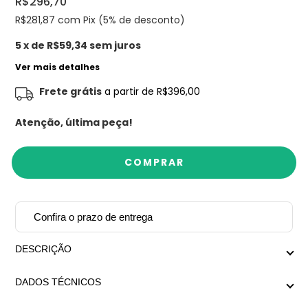
R$296,70
R$281,87
com Pix (5% de desconto)
5
x de
R$59,34
sem juros
Ver mais detalhes
Frete grátis
a partir de
R$396,00
Atenção, última peça!
Confira o prazo de entrega
DESCRIÇÃO
Cinto formado por elos cartier slim, com pingente de
DADOS TÉCNICOS
logo MD na ponta, em banho prata. Pode ser usado
como colar. 96cm de comprimento.
Tamanho único: 96cm de comprimento