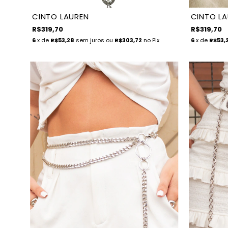
CINTO LAUREN
CINTO L
R$319,70
R$319,70
6
x de
R$53,28
sem juros
ou
R$303,72
no Pix
6
x de
R$53,