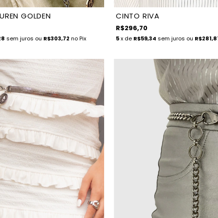
AUREN GOLDEN
CINTO RIVA
R$296,70
28
sem juros
ou
R$303,72
no Pix
5
x de
R$59,34
sem juros
ou
R$281,8