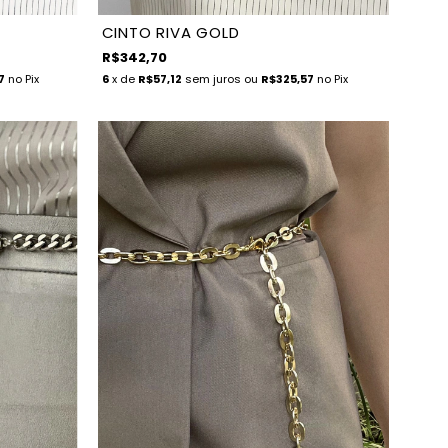
CINTO RIVA GOLD
R$342,70
7
no Pix
6
x de
R$57,12
sem juros
ou
R$325,57
no Pix