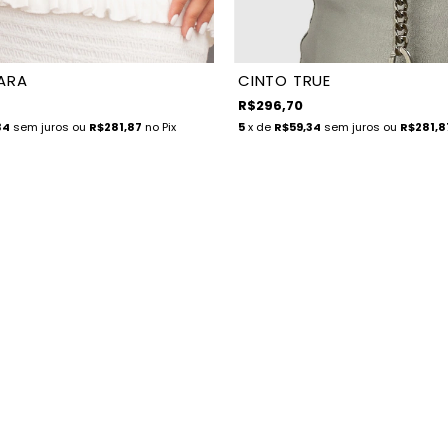
ARA
CINTO TRUE
R$296,70
34
sem juros
ou
R$281,87
no Pix
5
x de
R$59,34
sem juros
ou
R$281,8