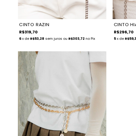
CINTO RAZIN
CINTO HI
R$319,70
R$296,70
6
x de
R$53,28
sem juros
ou
R$303,72
no Pix
5
x de
R$59,