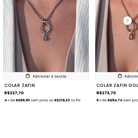
Adicionar à sacola
Adicion
COLAR ZAFIN
COLAR ZAFIN GO
R$227,70
R$273,70
4
x de
R$56,93
sem juros
ou
R$216,32
no Pix
5
x de
R$54,74
sem jur