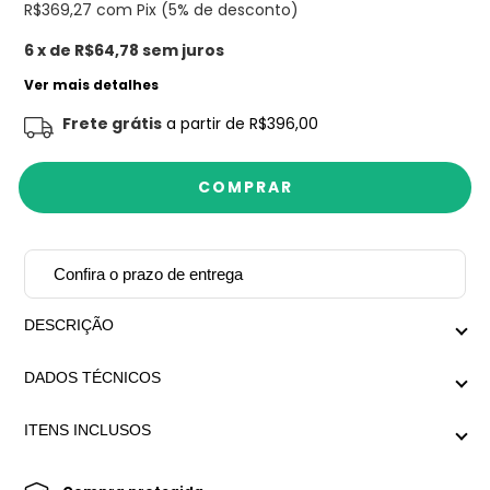
R$369,27
com Pix (5% de desconto)
6
x de
R$64,78
sem juros
Ver mais detalhes
Frete grátis
a partir de
R$396,00
Confira o prazo de entrega
DESCRIÇÃO
Design exclusivo Mariana Dias Acessórios.
DADOS TÉCNICOS
Descrição Medida aproximada com extensor: Menor
ITENS INCLUSOS
regulagem 41cm x Maior regulagem 48cm
Peso médio: 97g
-Colar Kie.
-Embalagem personalizada Mariana Dias Acessórios.