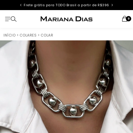
Frete grátis para TODO Brasil a partir de R$396
0
INÍCIO
> COLARES
> COLAR