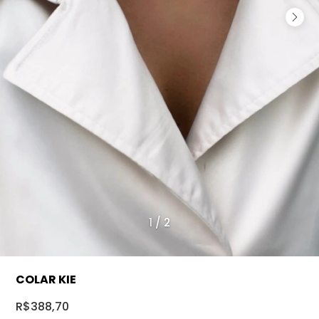
1
/
2
COLAR KIE
R$388,70