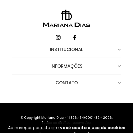
INSTITUCIONAL
INFORMAÇÕES
CONTATO
© Copyright Mariana Dias - 11.826.454/0001-32 - 2026.
Todos os direitos reservados.
Ao navegar por este site
você aceita o uso de cookies
Desenvolvido por TEC4U
|
Criado com Nuvemshop Next