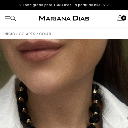
Área do Lojista
0
INÍCIO
> COLARES
> COLAR