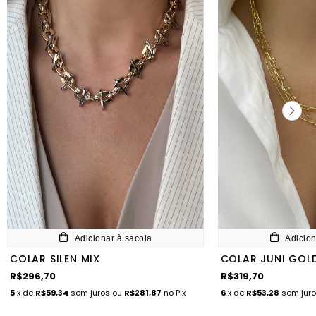
Adicionar à sacola
Adicion
COLAR SILEN MIX
COLAR JUNI GOL
R$296,70
R$319,70
5
x de
R$59,34
sem juros
ou
R$281,87
no Pix
6
x de
R$53,28
sem jur