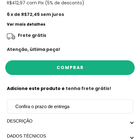
R$412,97
com Pix (5% de desconto)
6
x de
R$72,45
sem juros
Ver mais detalhes
Frete grátis
Atenção, última peça!
Adicione este produto e
tenha frete grátis!
Confira o prazo de entrega
DESCRIÇÃO
Design exclusivo Mariana Dias Acessórios.
DADOS TÉCNICOS
Colar formado por Cordão de São Francisco preto e