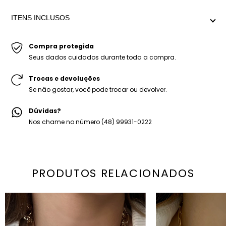
pingente orgânico central, no banho dourado.
Descrição Medida aproximada com extensor: Menor
ITENS INCLUSOS
regulagem 45cm x Maior regulagem 54cm
Peso médio: 57g
-Colar Lars Gold.
-Embalagem personalizada Mariana Dias Acessórios.
Compra protegida
Seus dados cuidados durante toda a compra.
Trocas e devoluções
Se não gostar, você pode trocar ou devolver.
Dúvidas?
Nos chame no número (48) 99931-0222
PRODUTOS RELACIONADOS