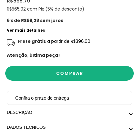
R$595,70
R$565,92
com Pix (5% de desconto)
6
x de
R$99,28
sem juros
Ver mais detalhes
Frete grátis
a partir de
R$396,00
Atenção, última peça!
Confira o prazo de entrega
DESCRIÇÃO
Design exclusivo Mariana Dias Acessórios.
DADOS TÉCNICOS
Colar formado por metais orgânicos intercalados por
Medida aproximada: Menor regulagem 45cm x Maior