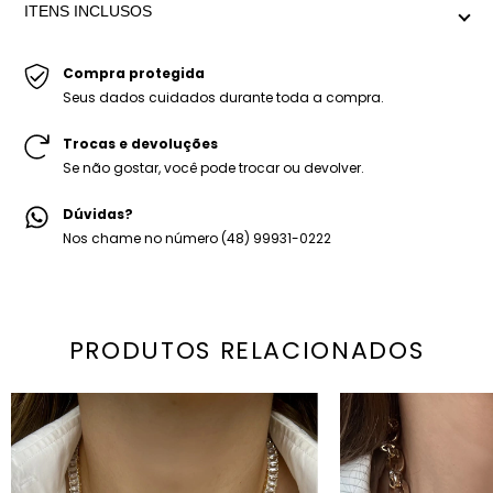
elos, com mix de banhos em prata e dourado.
ITENS INCLUSOS
regulagem 52,5cm
-Colar Noema Mix.
Peso médio: 111g
Compra protegida
-Embalagem personalizada Mariana Dias.
Seus dados cuidados durante toda a compra.
Trocas e devoluções
Se não gostar, você pode trocar ou devolver.
Dúvidas?
Nos chame no número (48) 99931-0222
PRODUTOS RELACIONADOS