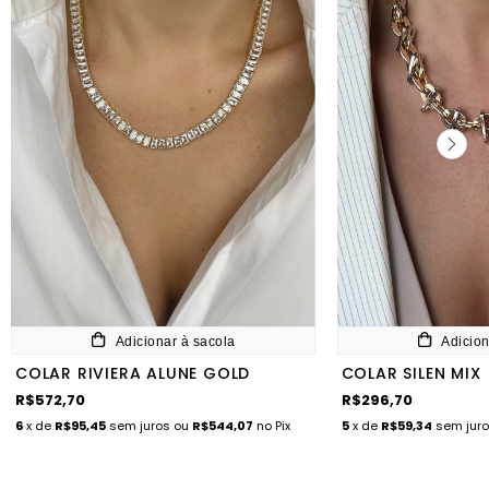
Adicionar à sacola
Adicion
COLAR RIVIERA ALUNE GOLD
COLAR SILEN MIX
R$572,70
R$296,70
6
x de
R$95,45
sem juros
ou
R$544,07
no Pix
5
x de
R$59,34
sem jur