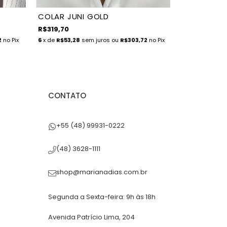
COLAR JUNI GOLD
COLAR SILE
R$319,70
R$296,70
2
no Pix
6
x de
R$53,28
sem juros
ou
R$303,72
no Pix
5
x de
R$59,34
CONTATO
+55 (48) 99931-0222
(48) 3628-1111
shop@marianadias.com.br
Segunda a Sexta-feira: 9h às 18h
Avenida Patrício Lima, 204