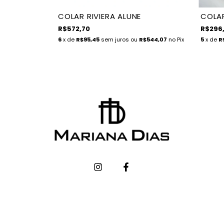
COLAR RIVIERA ALUNE
COLAR
R$572,70
R$296
6
x de
R$95,45
sem juros
ou
R$544,07
no Pix
5
x de
R