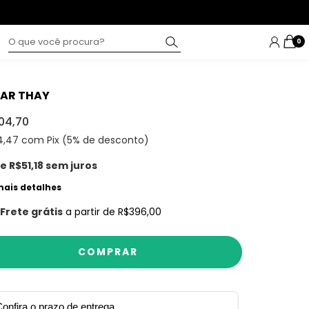
0
AR THAY
04,70
4,47
com Pix (5% de desconto)
de
R$51,18
sem juros
mais detalhes
Frete grátis
a partir de
R$396,00
onfira o prazo de entrega