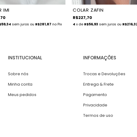
 IMI
COLAR ZAFIN
,70
R$227,70
$59,34
sem juros
ou
R$281,87
no Pix
4
x de
R$56,93
sem juros
ou
R$216,3
INSTITUCIONAL
INFORMAÇÕES
Sobre nós
Trocas e Devoluções
Minha conta
Entrega & Frete
Meus pedidos
Pagamento
Privacidade
Termos de uso