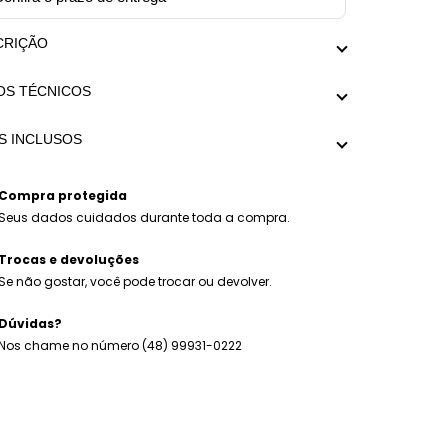
CRIÇÃO
gn exclusivo Mariana Dias Acessórios.
OS TÉCNICOS
r corrente veneziana no banho prata com
ente em formato de cruz no mix de banhos
da aproximada com extensor: Menor regulagem
a e dourado.
S INCLUSOS
 x Maior regulagem 49cm
 médio: 17g
ar Thay.
alagem personalizada Mariana Dias Acessórios.
Compra protegida
Seus dados cuidados durante toda a compra.
Trocas e devoluções
Se não gostar, você pode trocar ou devolver.
Dúvidas?
Nos chame no número (48) 99931-0222