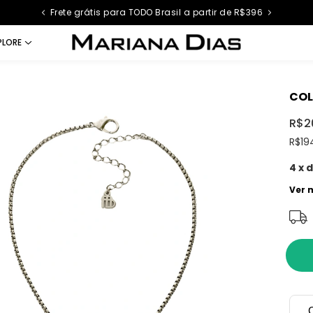
Frete grátis para TODO Brasil a partir de R$396
PLORE
COL
R$2
R$19
4
x 
Ver 
C