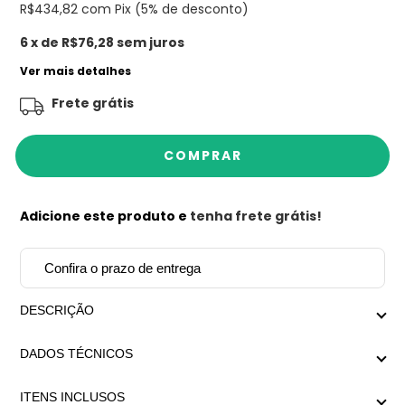
R$434,82
com Pix (5% de desconto)
6
x de
R$76,28
sem juros
Ver mais detalhes
Frete grátis
Adicione este produto e
tenha frete grátis!
Confira o prazo de entrega
DESCRIÇÃO
Design exclusivo Mariana Dias Acessórios
DADOS TÉCNICOS
Colar com design assimétrico, composto por elos lisos e
trabalhados de um lado e elos cravejados com zircônias
Medida aproximada com extensor: Menor regulagem
do outro, no banho dourado.
ITENS INCLUSOS
43cm x Maior regulagem 49cm