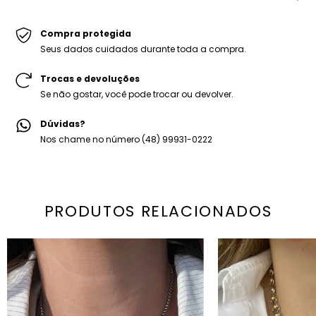
Peso médio: 36g
-Colar Yeza Gold.
-Embalagem personalizada Mariana Dias Acessórios.
Compra protegida
Seus dados cuidados durante toda a compra.
Trocas e devoluções
Se não gostar, você pode trocar ou devolver.
Dúvidas?
Nos chame no número (48) 99931-0222
PRODUTOS RELACIONADOS