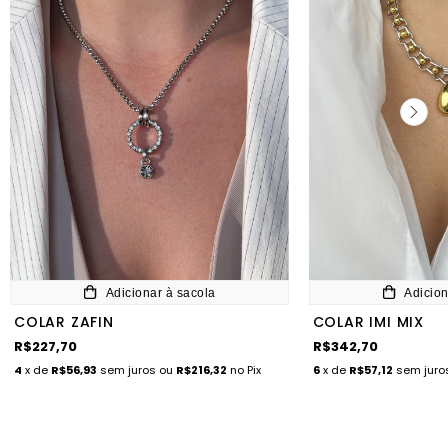
Adicionar à sacola
Adicion
COLAR ZAFIN
COLAR IMI MIX
R$227,70
R$342,70
4
x de
R$56,93
sem juros
ou
R$216,32
no Pix
6
x de
R$57,12
sem jur