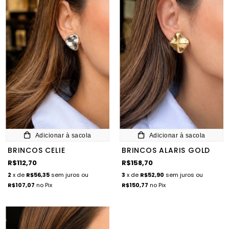
Adicionar à sacola
Adicionar à sacola
BRINCOS CELIE
BRINCOS ALARIS GOLD
R$112,70
R$158,70
2
x de
R$56,35
sem juros
ou
3
x de
R$52,90
sem juros
ou
R$107,07
no Pix
R$150,77
no Pix