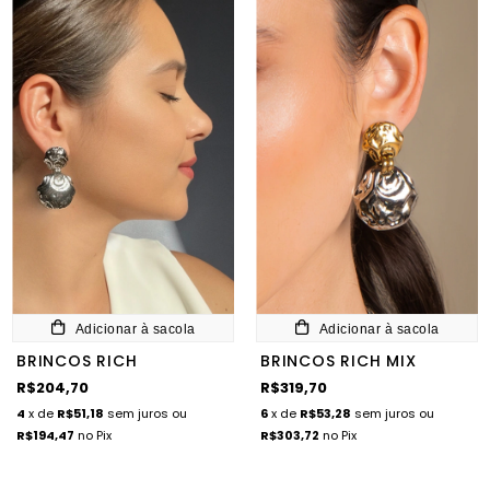
Adicionar à sacola
Adicionar à sacola
BRINCOS RICH
BRINCOS RICH MIX
R$204,70
R$319,70
4
x de
R$51,18
sem juros
ou
6
x de
R$53,28
sem juros
ou
R$194,47
no Pix
R$303,72
no Pix