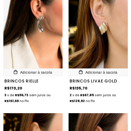
Adicionar à sacola
Adicionar à sacola
BRINCOS RIELLE
BRINCOS LIVAE GOLD
R$170,20
R$135,70
3
x de
R$56,73
sem juros
ou
2
x de
R$67,85
sem juros
ou
R$161,69
no Pix
R$128,92
no Pix