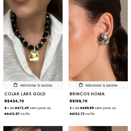
Adicionar à sacola
Adicionar à sacola
COLAR LARS GOLD
BRINCOS HOMA
R$434,70
R$139,70
6
x de
R$72,45
sem juros
ou
2
x de
R$69,85
sem juros
ou
R$412,97
no Pix
R$132,72
no Pix