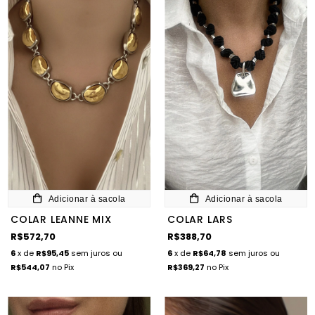
Adicionar à sacola
Adicionar à sacola
COLAR LEANNE MIX
COLAR LARS
R$572,70
R$388,70
6
x de
R$95,45
sem juros
ou
6
x de
R$64,78
sem juros
ou
R$544,07
no Pix
R$369,27
no Pix