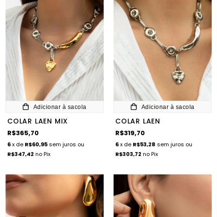
Adicionar à sacola
Adicionar à sacola
COLAR LAEN MIX
COLAR LAEN
R$365,70
R$319,70
6
x de
R$60,95
sem juros
ou
6
x de
R$53,28
sem juros
ou
R$347,42
no Pix
R$303,72
no Pix