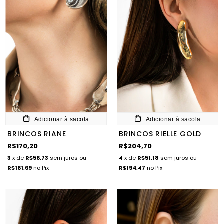
Adicionar à sacola
Adicionar à sacola
BRINCOS RIANE
BRINCOS RIELLE GOLD
R$170,20
R$204,70
3
x de
R$56,73
sem juros
ou
4
x de
R$51,18
sem juros
ou
R$161,69
no Pix
R$194,47
no Pix