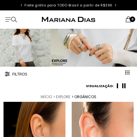
Frete grátis para TODO Brasil a partir de R$396
0
FILTROS
VISUALIZAÇÃO:
INÍCIO
> EXPLORE
> ORGÂNICOS