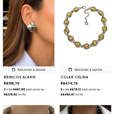
Adicionar à sacola
Adicionar à sacola
BRINCOS ALARIS
COLAR CELINA
R$135,70
R$474,70
2
x de
R$67,85
sem juros
ou
6
x de
R$79,12
sem juros
ou
R$128,92
no Pix
R$450,97
no Pix