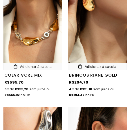
Adicionar à sacola
Adicionar à sacola
COLAR VORE MIX
BRINCOS RIANE GOLD
R$595,70
R$204,70
6
x de
R$99,28
sem juros
ou
4
x de
R$51,18
sem juros
ou
R$565,92
no Pix
R$194,47
no Pix