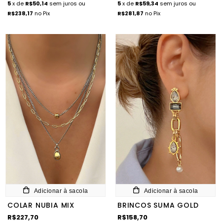
5
x de
R$50,14
sem juros
ou
5
x de
R$59,34
sem juros
ou
R$238,17
no Pix
R$281,87
no Pix
Adicionar à sacola
Adicionar à sacola
COLAR NUBIA MIX
BRINCOS SUMA GOLD
R$227,70
R$158,70