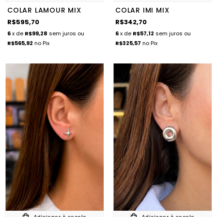
COLAR LAMOUR MIX
COLAR IMI MIX
R$595,70
R$342,70
6
x de
R$99,28
sem juros
ou
6
x de
R$57,12
sem juros
ou
R$565,92
no Pix
R$325,57
no Pix