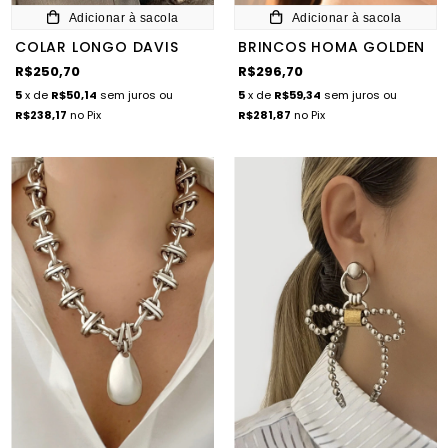
Adicionar à sacola
Adicionar à sacola
COLAR LONGO DAVIS
BRINCOS HOMA GOLDEN
R$250,70
R$296,70
5
x de
R$50,14
sem juros
ou
5
x de
R$59,34
sem juros
ou
R$238,17
no Pix
R$281,87
no Pix