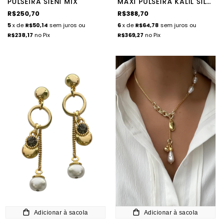
PULSEIRA SIENI MIX
MAXI PULSEIRA KALIL SILVER
R$250,70
R$388,70
5
x de
R$50,14
sem juros
ou
6
x de
R$64,78
sem juros
ou
R$238,17
no Pix
R$369,27
no Pix
Adicionar à sacola
Adicionar à sacola