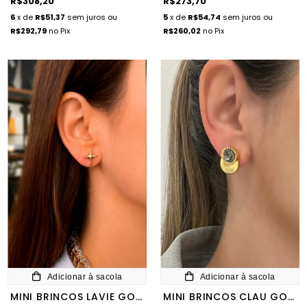
R$308,20
R$273,70
6
x de
R$51,37
sem juros
ou
5
x de
R$54,74
sem juros
ou
R$292,79
no Pix
R$260,02
no Pix
Adicionar à sacola
Adicionar à sacola
MINI BRINCOS LAVIE GOLD
MINI BRINCOS CLAU GOLD