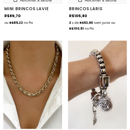
Adicionar à sacola
Adicionar à sacola
MINI BRINCOS LAVIE
BRINCOS LARIS
R$89,70
R$105,80
ou
R$85,22
no Pix
2
x de
R$52,90
sem juros
ou
R$100,51
no Pix