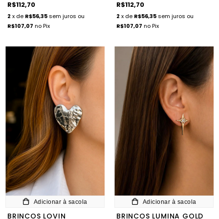
R$112,70
R$112,70
2
x de
R$56,35
sem juros
ou
2
x de
R$56,35
sem juros
ou
R$107,07
no Pix
R$107,07
no Pix
Adicionar à sacola
Adicionar à sacola
BRINCOS LOVIN
BRINCOS LUMINA GOLD