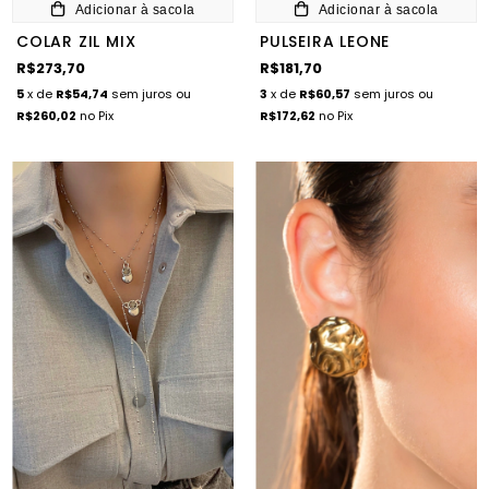
Adicionar à sacola
Adicionar à sacola
COLAR ZIL MIX
PULSEIRA LEONE
R$273,70
R$181,70
5
x de
R$54,74
sem juros
ou
3
x de
R$60,57
sem juros
ou
R$260,02
no Pix
R$172,62
no Pix