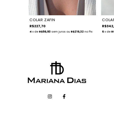
COLAR ZAFIN
COLAR
R$227,70
R$342
4
x de
R$56,93
sem juros
ou
R$216,32
no Pix
6
x de
R