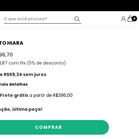
0
TO HIARA
96,70
1,87
com Pix (5% de desconto)
de
R$59,34
sem juros
mais detalhes
Frete grátis
a partir de
R$396,00
ção, última peça!