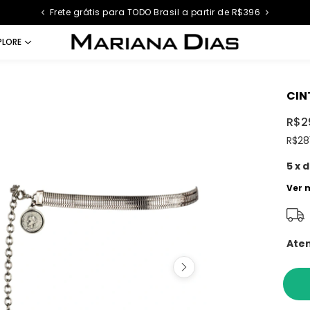
Frete grátis para TODO Brasil a partir de R$396
PLORE
CIN
R$2
R$28
5
x 
Ver 
Aten