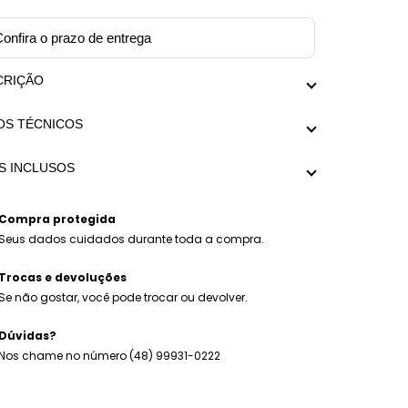
onfira o prazo de entrega
CRIÇÃO
o com design exclusivo Mariana Dias Acessórios.
OS TÉCNICOS
nho único 1,05m
da aproximada: Tamanho único 1,05m
S INCLUSOS
 médio: 95g
o Hiara.
alagem personalizada Mariana Dias Acessórios.
Compra protegida
Seus dados cuidados durante toda a compra.
Trocas e devoluções
Se não gostar, você pode trocar ou devolver.
Dúvidas?
Nos chame no número (48) 99931-0222