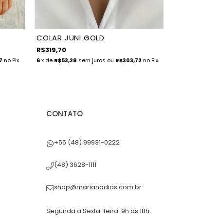
COLAR JUNI GOLD
COLAR ZAF
R$319,70
R$273,70
7
no Pix
6
x de
R$53,28
sem juros
ou
R$303,72
no Pix
5
x de
R$54,74
CONTATO
+55 (48) 99931-0222
(48) 3628-1111
shop@marianadias.com.br
Segunda a Sexta-feira: 9h às 18h