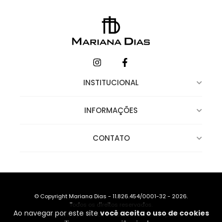
INSTITUCIONAL
INFORMAÇÕES
CONTATO
© Copyright Mariana Dias - 11.826.454/0001-32 - 2026.
Todos os direitos reservados.
Ao navegar por este site
você aceita o uso de cookies
Desenvolvido por TEC4U
|
Criado com Nuvemshop Next