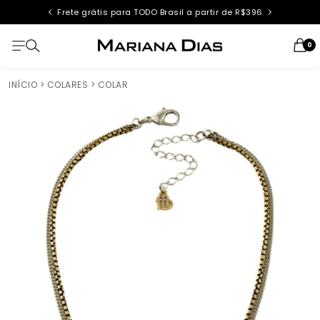
Frete grátis para TODO Brasil a partir de R$396
0
INÍCIO
> COLARES
> COLAR