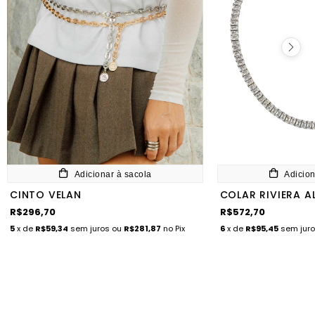
Adicionar à sacola
Adicion
CINTO VELAN
COLAR RIVIERA A
R$296,70
R$572,70
5
x de
R$59,34
sem juros
ou
R$281,87
no Pix
6
x de
R$95,45
sem jur