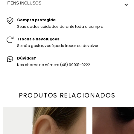
ITENS INCLUSOS
Peso médio: 18g o par
-Ear Cuff Iane Quartzo Verde.
-Embalagem personalizada Mariana Dias Acessórios.
Compra protegida
Seus dados cuidados durante toda a compra.
Trocas e devoluções
Se não gostar, você pode trocar ou devolver.
Dúvidas?
Nos chame no número (48) 99931-0222
PRODUTOS RELACIONADOS