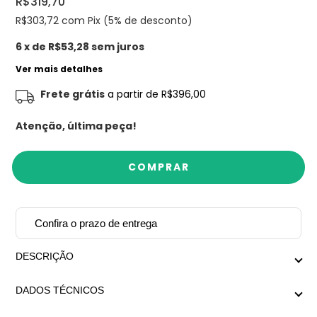
R$319,70
R$303,72
com Pix (5% de desconto)
6
x de
R$53,28
sem juros
Ver mais detalhes
Frete grátis
a partir de
R$396,00
Atenção, última peça!
Confira o prazo de entrega
DESCRIÇÃO
Design exclusivo Mariana Dias Acessórios.
DADOS TÉCNICOS
Ear Cuff de leoa com duas pedras naturais quartzo
verde, no banho prata.
Medida aproximada: Altura 2,5cm x Largura 3cm