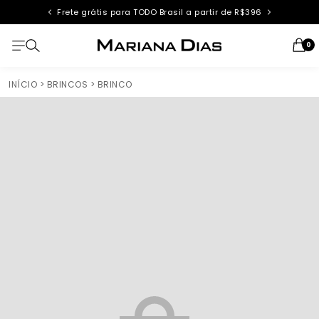
Área do Lojista
0
INÍCIO
> BRINCOS
> BRINCO