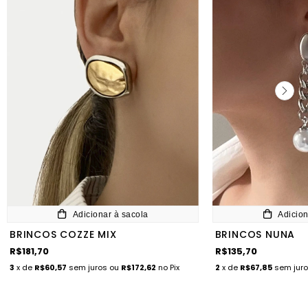
Adicionar à sacola
Adicion
BRINCOS COZZE MIX
BRINCOS NUNA
R$181,70
R$135,70
3
x de
R$60,57
sem juros
ou
R$172,62
no Pix
2
x de
R$67,85
sem jur