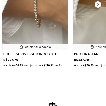
Adicionar à sacola
Adicion
PULSEIRA RIVIERA LORIN GOLD
PULSEIRA TANI
R$227,70
R$227,70
4
x de
R$56,93
sem juros
ou
R$216,32
no Pix
4
x de
R$56,93
sem jur