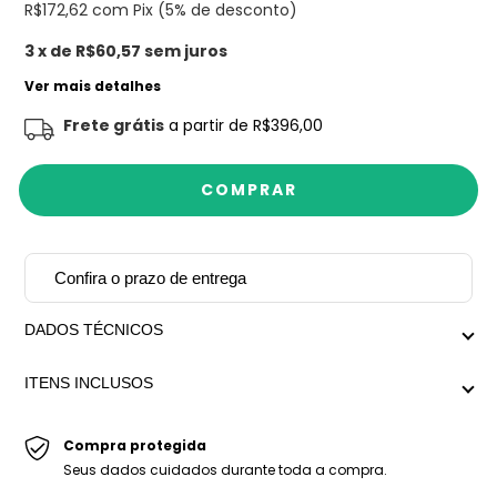
R$172,62
com Pix (5% de desconto)
3
x de
R$60,57
sem juros
Ver mais detalhes
Frete grátis
a partir de
R$396,00
Confira o prazo de entrega
DADOS TÉCNICOS
Medida aproximada com extensor: Menor regulagem
ITENS INCLUSOS
20cm x Maior regulagem 23cm
Peso médio: 17g
-Pulseira Lass.
-Embalagem personalizada Mariana Dias Acessórios.
Compra protegida
Seus dados cuidados durante toda a compra.