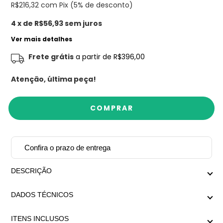
R$216,32
com Pix (5% de desconto)
4
x de
R$56,93
sem juros
Ver mais detalhes
Frete grátis
a partir de
R$396,00
Atenção, última peça!
Confira o prazo de entrega
DESCRIÇÃO
Pulseira riviera toda cravejada de zircônias no banho
DADOS TÉCNICOS
prata.
Possui duas regulagens de comprimento: 17,5cm e
ITENS INCLUSOS
18,5cm.