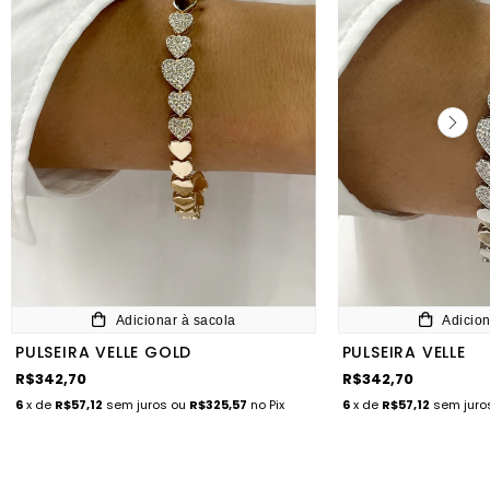
Adicionar à sacola
Adicion
PULSEIRA VELLE GOLD
PULSEIRA VELLE
R$342,70
R$342,70
6
x de
R$57,12
sem juros
ou
R$325,57
no Pix
6
x de
R$57,12
sem jur