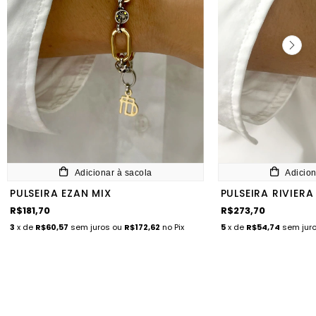
Adicionar à sacola
Adicion
PULSEIRA EZAN MIX
PULSEIRA RIVIER
R$181,70
R$273,70
3
x de
R$60,57
sem juros
ou
R$172,62
no Pix
5
x de
R$54,74
sem jur