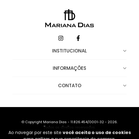
INSTITUCIONAL
INFORMAÇÕES
CONTATO
© Copyright Mariana Dias - 11.826.454/0001-32 - 2026.
Todos os direitos reservados.
Ao navegar por este site
você aceita o uso de cookies
Desenvolvido por TEC4U
|
Criado com Nuvemshop Next