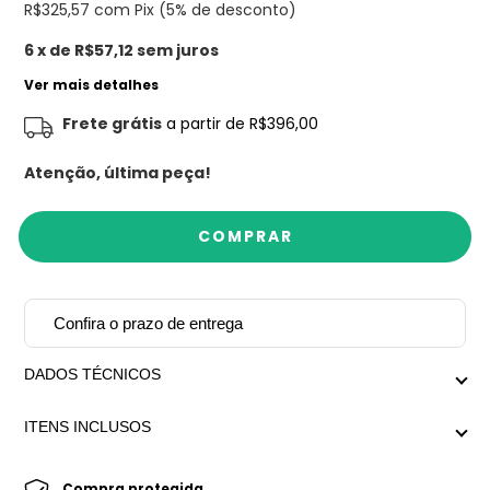
R$325,57
com Pix (5% de desconto)
6
x de
R$57,12
sem juros
Ver mais detalhes
Frete grátis
a partir de
R$396,00
Atenção, última peça!
Confira o prazo de entrega
DADOS TÉCNICOS
Medida aproximada: 19cm de comprimento
ITENS INCLUSOS
Peso médio: 20g
-Pulseira Velle.
-Embalagem personalizada Mariana Dias Acessórios.
Compra protegida