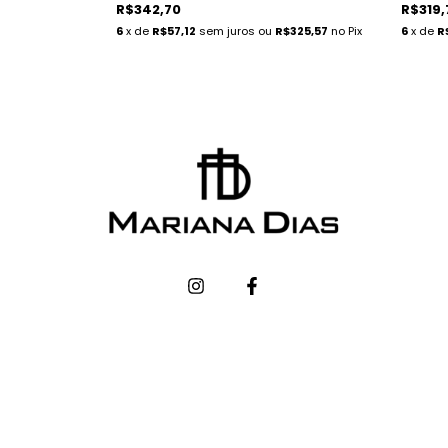
R$342,70
R$319,
6
x de
R$57,12
sem juros
ou
R$325,57
no Pix
6
x de
R