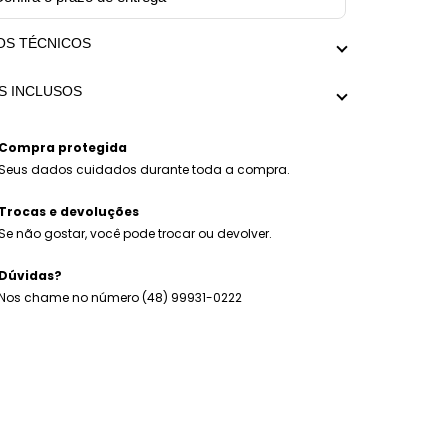
OS TÉCNICOS
da aproximada com extensor: Menor regulagem
S INCLUSOS
 x Maior regulagem 21cm
 médio: 25g
eira Zafe Mix.
alagem personalizada Mariana Dias Acessórios.
Compra protegida
Seus dados cuidados durante toda a compra.
Trocas e devoluções
Se não gostar, você pode trocar ou devolver.
Dúvidas?
Nos chame no número (48) 99931-0222
S