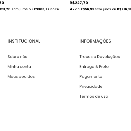
70
R$227,70
$53,28
sem juros
ou
R$303,72
no Pix
4
x de
R$56,93
sem juros
ou
R$216,3
INSTITUCIONAL
INFORMAÇÕES
Sobre nós
Trocas e Devoluções
Minha conta
Entrega & Frete
Meus pedidos
Pagamento
Privacidade
Termos de uso