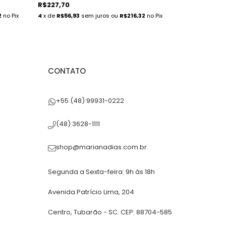
R$227,70
R$181,70
2
no Pix
4
x de
R$56,93
sem juros
ou
R$216,32
no Pix
3
x de
R$60,57
CONTATO
+55 (48) 99931-0222
(48) 3628-1111
shop@marianadias.com.br
Segunda a Sexta-feira: 9h às 18h
Avenida Patrício Lima, 204
Centro, Tubarão - SC. CEP: 88704-585