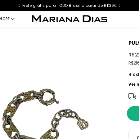
Frete grátis para TODO Brasil a partir de R$396
PLORE
PUL
R$2
R$21
4
x 
Ver 
C