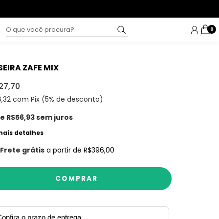
0
SEIRA ZAFE MIX
27,70
6,32
com Pix (5% de desconto)
de
R$56,93
sem juros
mais detalhes
Frete grátis
a partir de
R$396,00
onfira o prazo de entrega